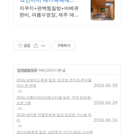
불멍
빌라 완전독채 프라이빗
자쿠지+편백찜질방+바베큐
가족저택
완비, 여름수영장, 제주 애
월 프라이빗 독채저택 12인
대가족도 각자의 공간이 충
분한 제주 애월 프라이빗 독
채 가족저택
공감
구독하기
'
전국방방곡곡
' 카테고리의 다른 글
2026 보령머드축제 일정, 입장료·주차장·준비물
2026.06.30
까지 한 번에
(0)
2026 강릉비치비어페스티벌 일정, 주차·입장료·
2026.06.29
프로그램
(0)
2026 세미원 연꽃문화제 일정 입장료 가는법 정
2026.06.26
리
(0)
경산카페축제 일정, 남천둔치 야간카페와 신비복