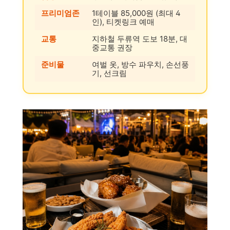
프리미엄존
1테이블 85,000원 (최대 4
인), 티켓링크 예매
교통
지하철 두류역 도보 18분, 대
중교통 권장
준비물
여벌 옷, 방수 파우치, 손선풍
기, 선크림