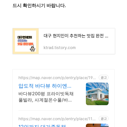
드시 확인하시기 바랍니다.
대구 현지인이 추천하는 맛집 완전 정복
ktrad.tistory.com
https://map.naver.com/p/entry/place/1970
광고
846886
압도적 바다뷰 하이엔드
풀빌라 7-8월 한정 수영
바다뷰200평 프라이빗독채
장 포함
풀빌라, 사계절온수풀/바다
뷰자쿠지/사우나/200인치
시네마 200평 잔디정원, 소
파에서 바다뷰, 에메랄드 감
https://map.naver.com/p/entry/place/1161
광고
142057
성 수영장, 핀란드 사우나,
12인까지 대가족독채풀