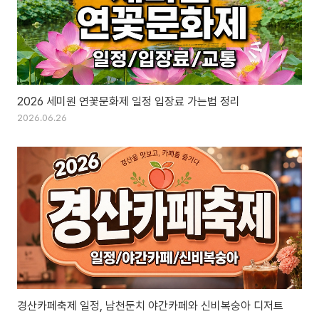
2026 세미원 연꽃문화제 일정 입장료 가는법 정리
2026.06.26
경산카페축제 일정, 남천둔치 야간카페와 신비복숭아 디저트